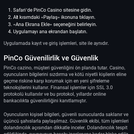
Safari’de PinCo Casino sitesine gidin.
Alt kısımdaki «Paylaş» ikonuna tıklayın.
«Ana Ekrana Ekle» seçeneğini belirleyin.
Uygulamayı ana ekrandan başlatın.
Uygulamada kayıt ve giriş işlemleri, site ile aynıdır.
PinCo Güvenilirlik ve Güvenlik
PinCo cazino, müşteri güvenliğini ön planda tutar. Casino,
oyuncuların bilgilerini sızdırma ve kötü niyetli kişilerin eline
geçme riskine karşı korumak için en yeni şifreleme
teknolojilerini kullanır. Finansal işlemler için SSL 3.0
protokolü kullanılır ve bu protokol, yıllardır online
bankacılıkta güvenilirliğini kanıtlamıştır.
Oyuncuların kişisel bilgileri, güvenli sunucularda saklanır ve
üçüncü şahıslarla paylaşılmaz. Güvenlik ekibi, tüm işlemleri
dolandırıcılık açısından dikkatle inceler. Dolandırıcılık tespit