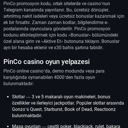
PinCo promosyon kodu, ortak sitelerde ve casino’nun
Telegram kanalında yayınlanır. Bu, ücretsiz dönüşler,
artırılmış nakit iadeleri veya ücretsiz bonuslar kazanmak için
ek bir fırsattır. Zaman zaman kodlar, bilgilendirme e-
postalarında oyunculara gönderilir. PinCo promosyon
kodunu etkinleştirmek için kodu «Bonuslar» bölümündeki
özel alana girin ve «Aktive Et» butonuna tıklayın. Bonuslar
ayrı bir hesaba eklenir ve x30 bahis şartına tabidir.
PinCo casino oyun yelpazesi
PinCo online casino’da, demo modunda veya para
karşılığında oynanabilen 4000’den fazla oyun
bulunmaktadır:
Slotlar — 3 ve 5 makaralı oyun makineleri, bonus
özellikler ve ilerleyici jackpotlar. Popüler slotlar arasında
Gonzo’s Quest, Starburst, Book of Dead, Reactoonz
bulunmaktadır.
Masa oyunları — çeşitli poker, blackjack, rulet, bakara