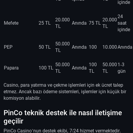
içinde
24
20.000
20.000
Mefete
25 TL
Anında
75 TL
saat
TL
TL
içinde
50.000
PEP
50 TL
Anında
100
10.000
Anında
TL
50.000
100
50.000
1-3
Papara
100 TL
Anında
TL
TL
TL
gün
Casino, para yatırma ve çekme işlemleri için ek ücret talep
etmez. Ancak bazı ödeme sistemleri, işlemler için küçük bir
komisyon alabilir.
PinCo teknik destek ile nasıl iletişime
geçilir
PinCo Casino’nun destek ekibi, 7/24 hizmet vermektedir.