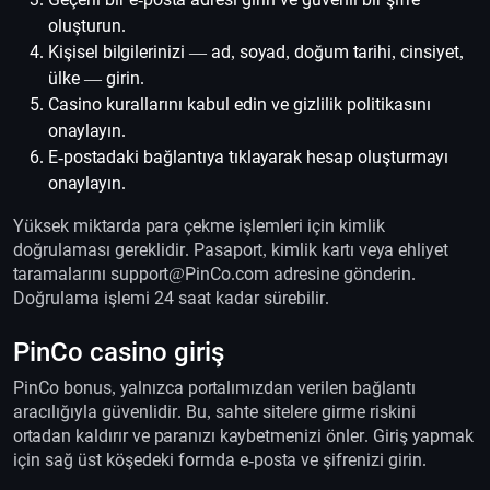
oluşturun.
Kişisel bilgilerinizi — ad, soyad, doğum tarihi, cinsiyet,
ülke — girin.
Casino kurallarını kabul edin ve gizlilik politikasını
onaylayın.
E-postadaki bağlantıya tıklayarak hesap oluşturmayı
onaylayın.
Yüksek miktarda para çekme işlemleri için kimlik
doğrulaması gereklidir. Pasaport, kimlik kartı veya ehliyet
taramalarını
support@PinCo.com
adresine gönderin.
Doğrulama işlemi 24 saat kadar sürebilir.
PinCo casino giriş
PinCo bonus, yalnızca portalımızdan verilen bağlantı
aracılığıyla güvenlidir. Bu, sahte sitelere girme riskini
ortadan kaldırır ve paranızı kaybetmenizi önler. Giriş yapmak
için sağ üst köşedeki formda e-posta ve şifrenizi girin.