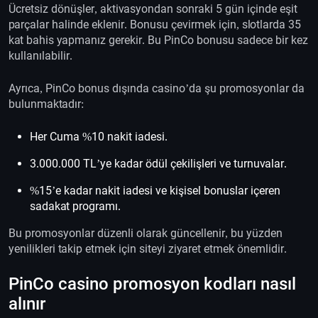
Ücretsiz dönüşler, aktivasyondan sonraki 5 gün içinde eşit
parçalar halinde eklenir. Bonusu çevirmek için, slotlarda 35
kat bahis yapmanız gerekir. Bu PinCo bonusu sadece bir kez
kullanılabilir.
Ayrıca, PinCo bonus dışında casino’da şu promosyonlar da
bulunmaktadır:
Her Cuma %10 nakit iadesi.
3.000.000 TL’ye kadar ödül çekilişleri ve turnuvalar.
%15’e kadar nakit iadesi ve kişisel bonuslar içeren
sadakat programı.
Bu promosyonlar düzenli olarak güncellenir, bu yüzden
yenilikleri takip etmek için siteyi ziyaret etmek önemlidir.
PinCo casino promosyon kodları nasıl
alınır